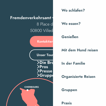
Wo schlafen?
Fremdenverkehrsamt von Villedieu Intercom
8 Place des Costils
Wo essen?
50800 Villedieu-les-Poêles
Genießen
Kontaktieren Sie uns
Mit dem Hund reisen
Unser Tourismusbüro
Die Broschuren
In der Familie
Pros
Presse
Gruppen
Organisierte Reisen
Gruppen
Praxis