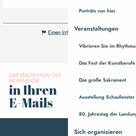
Porträts von hier
Veranstaltungen
Einen Irrtum angeben
Vibrieren Sie im Rhythmus
Das Fest der Kunstberufe
DAS KNOW-HOW DER
NORMANDIE
Das große Sakrament
in Ihren
Für den Newsletter
anmelden
Ausstellung Schaufenste
E-Mails
80. Jahrestag der Landung
Sich organisieren