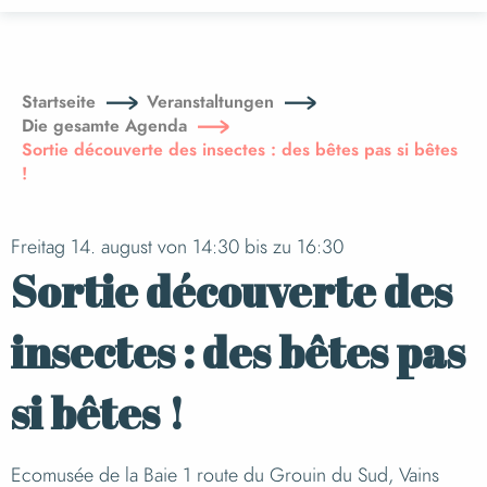
Aller
au
contenu
principal
Startseite
Veranstaltungen
Die gesamte Agenda
Sortie découverte des insectes : des bêtes pas si bêtes
!
Freitag 14. august von 14:30 bis zu 16:30
Sortie découverte des
insectes : des bêtes pas
si bêtes !
Ecomusée de la Baie 1 route du Grouin du Sud, Vains