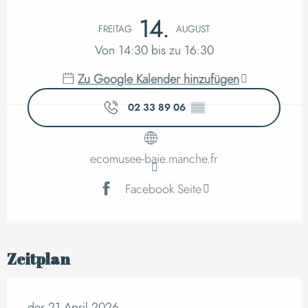
Öffnungszeiten & K
14.
FREITAG
AUGUST
Von 14:30 bis zu 16:30
Zu Google Kalender hinzufügen
02 33 89 06
▒▒
ecomusee-baie.manche.fr
Facebook Seite
Zeitplan
der 21 April 2026