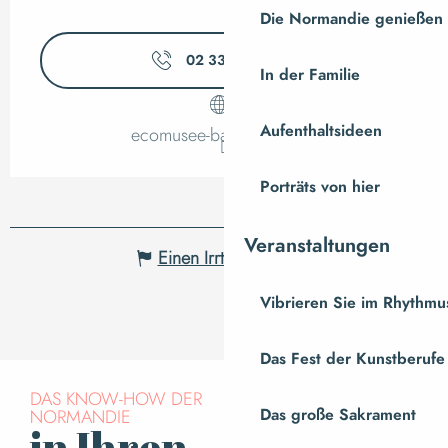
Die Normandie genießen
02 33 89 06
▒▒
In der Familie
Aufenthaltsideen
ecomusee-baie.manche.fr
Porträts von hier
Veranstaltungen
Einen Irrtum angeben
Vibrieren Sie im Rhythmus
Das Fest der Kunstberufe
DAS KNOW-HOW DER
NORMANDIE
Das große Sakrament
in Ihren
Für den Newsletter