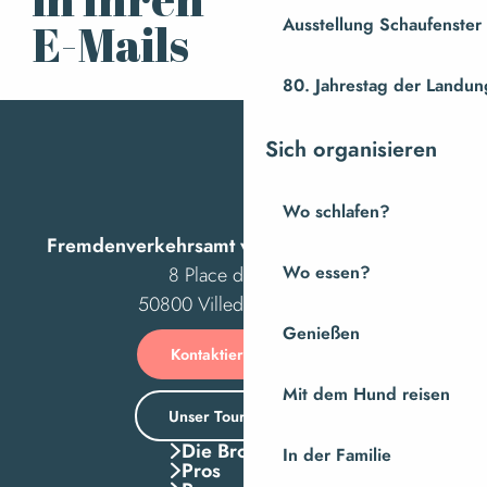
anmelden
Ausstellung Schaufenste
E-Mails
80. Jahrestag der Landung
Sich organisieren
Wo schlafen?
Fremdenverkehrsamt von Villedieu Intercom
8 Place des Costils
Wo essen?
50800 Villedieu-les-Poêles
Genießen
Kontaktieren Sie uns
Mit dem Hund reisen
Unser Tourismusbüro
Die Broschuren
In der Familie
Pros