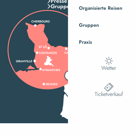
Presse
Gruppen
Organisierte Reisen
Gruppen
Praxis
Wetter
Ticketverkauf
MENÜ
Suche
Ac
Voir les f
Wie kann ich kommen?