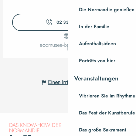
Die Normandie genießen
02 33 89 06
▒▒
In der Familie
Aufenthaltsideen
ecomusee-baie.manche.fr
Porträts von hier
Veranstaltungen
Einen Irrtum angeben
Vibrieren Sie im Rhythmus
Das Fest der Kunstberufe
DAS KNOW-HOW DER
NORMANDIE
Das große Sakrament