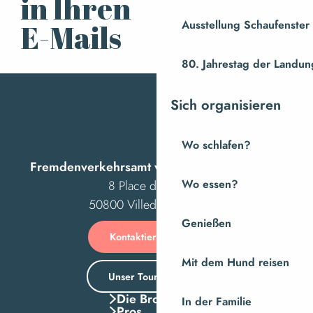
in Ihren
Für den Newsletter
anmelden
Ausstellung Schaufenste
E-Mails
80. Jahrestag der Landung
Sich organisieren
Wo schlafen?
Fremdenverkehrsamt von Villedieu Intercom
8 Place des Costils
Wo essen?
50800 Villedieu-les-Poêles
Genießen
Kontaktieren Sie uns
Mit dem Hund reisen
Unser Tourismusbüro
Die Broschuren
In der Familie
Pros