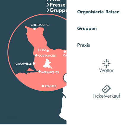
Presse
Gruppen
Organisierte Reisen
Gruppen
Praxis
Wetter
Ticketverkauf
MENÜ
Suche
Ac
Voir les f
Wie kann ich kommen?