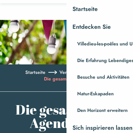
Aller
Startseite
au
contenu
Entdecken Sie
principal
Villedieu-les-poêles und
Die Erfahrung Lebendiges
Startseite
Veranstaltungen
Besuche und Aktivitäten
Die gesamte Agenda
Natur-Eskapaden
Aj
Die gesamte
Den Horizont erweitern
Agenda
Sich inspirieren lassen