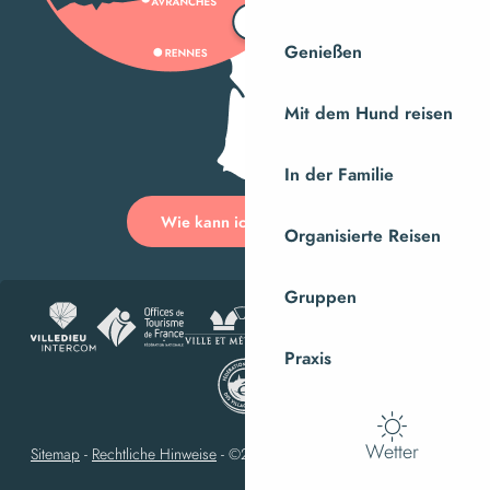
Genießen
Mit dem Hund reisen
In der Familie
Wie kann ich kommen?
Organisierte Reisen
Gruppen
Praxis
Wetter
Sitemap
-
Rechtliche Hinweise
-
©2023 Villedieu-les-Poêles Intercom