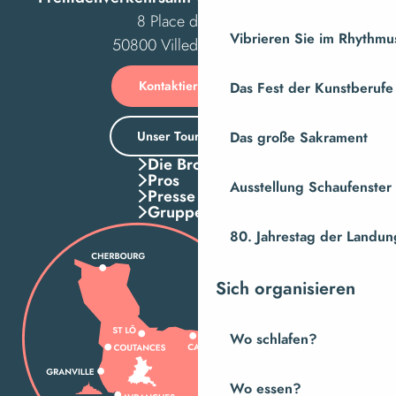
8 Place des Costils
Vibrieren Sie im Rhythmus
50800 Villedieu-les-Poêles
Kontaktieren Sie uns
Das Fest der Kunstberufe
Unser Tourismusbüro
Das große Sakrament
Die Broschuren
Pros
Ausstellung Schaufenste
Presse
Gruppen
80. Jahrestag der Landung
Sich organisieren
Wo schlafen?
Wo essen?