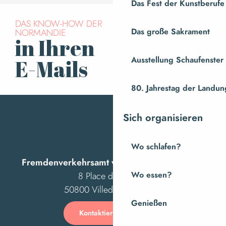
Das Fest der Kunstberufe
DAS KNOW-HOW DER
NORMANDIE
Das große Sakrament
in Ihren
Für den Newsletter
anmelden
Ausstellung Schaufenste
E-Mails
80. Jahrestag der Landung
Sich organisieren
Wo schlafen?
Fremdenverkehrsamt von Villedieu Intercom
8 Place des Costils
Wo essen?
50800 Villedieu-les-Poêles
Genießen
Kontaktieren Sie uns