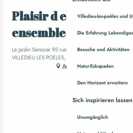
Plaisir d elire
Villedieu-les-poêles und
ensemble
Die Erfahrung Lebendiges
Le Jardin Samovar 95 rue du Docteur Havard,
Besuche und Aktivitäten
VILLEDIEU LES POELES, Villedieu-les-Poêles
Anfahrt
Natur-Eskapaden
Den Horizont erweitern
Sich inspirieren lassen
Unumgänglich