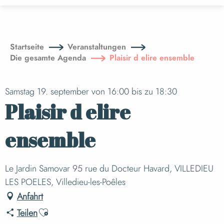
Aller
au
contenu
principal
Startseite
Veranstaltungen
Die gesamte Agenda
Plaisir d elire ensemble
Samstag 19. september von 16:00 bis zu 18:30
Plaisir d elire
ensemble
Le Jardin Samovar 95 rue du Docteur Havard, VILLEDIEU
LES POELES, Villedieu-les-Poêles
Anfahrt
Ajouter aux favoris
Teilen