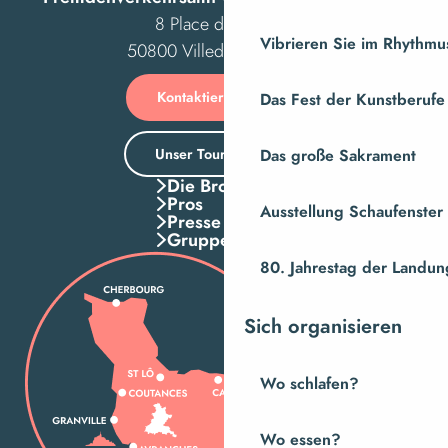
8 Place des Costils
Vibrieren Sie im Rhythmus
50800 Villedieu-les-Poêles
Kontaktieren Sie uns
Das Fest der Kunstberufe
Unser Tourismusbüro
Das große Sakrament
Die Broschuren
Pros
Ausstellung Schaufenste
Presse
Gruppen
80. Jahrestag der Landung
Sich organisieren
Wo schlafen?
Wo essen?