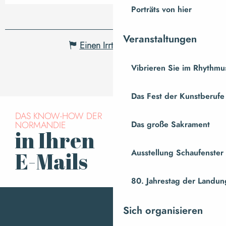
Porträts von hier
Veranstaltungen
Einen Irrtum angeben
Vibrieren Sie im Rhythmus
Das Fest der Kunstberufe
DAS KNOW-HOW DER
NORMANDIE
Das große Sakrament
in Ihren
Für den Newsletter
anmelden
Ausstellung Schaufenste
E-Mails
80. Jahrestag der Landung
Sich organisieren