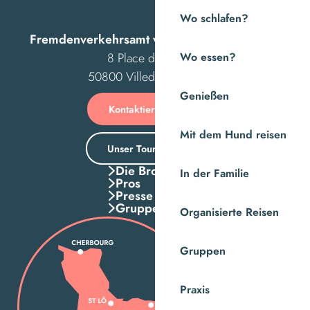
Wo schlafen?
Fremdenverkehrsamt von Villedieu Intercom
8 Place des Costils
Wo essen?
50800 Villedieu-les-Poêles
Genießen
Kontaktieren Sie uns
Mit dem Hund reisen
Unser Tourismusbüro
Die Broschuren
In der Familie
Pros
Presse
Gruppen
Organisierte Reisen
Gruppen
Praxis