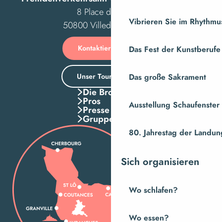
8 Place des Costils
Vibrieren Sie im Rhythmus
50800 Villedieu-les-Poêles
Kontaktieren Sie uns
Das Fest der Kunstberufe
Unser Tourismusbüro
Das große Sakrament
Die Broschuren
Pros
Ausstellung Schaufenste
Presse
Gruppen
80. Jahrestag der Landung
Sich organisieren
Wo schlafen?
Wo essen?