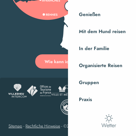
Genießen
Mit dem Hund reisen
In der Familie
Wie kann ich kommen?
Organisierte Reisen
Gruppen
Praxis
Wetter
Sitemap
-
Rechtliche Hinweise
-
©2023 Villedieu-les-Poêles Intercom