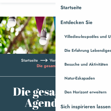
Aller
Startseite
au
contenu
Entdecken Sie
principal
Villedieu-les-poêles und
Die Erfahrung Lebendiges
Startseite
Veranstaltungen
Besuche und Aktivitäten
Die gesamte Agenda
Natur-Eskapaden
Aj
Die gesamte
Den Horizont erweitern
Agenda
Sich inspirieren lassen