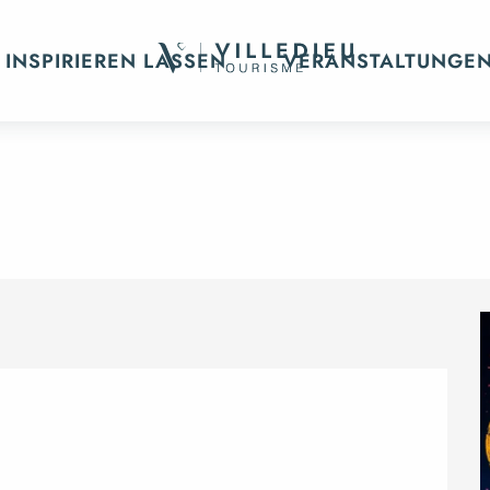
te Agenda
112e mi-août
 INSPIRIEREN LASSEN
VERANSTALTUNGE