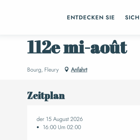
Aller
Startseite
Veranstaltungen
Die gesam
au
ENTDECKEN SIE
SICH
contenu
principal
Samstag 15. august von 16:00 bis zu 02:00
112e mi-août
Bourg, Fleury
Anfahrt
Zeitplan
der 15 August 2026
16:00 Um 02:00