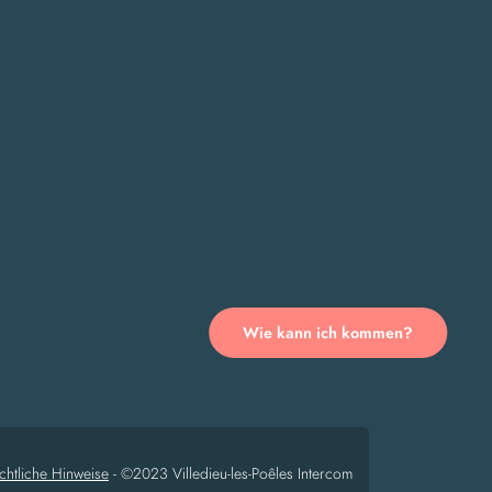
Wie kann ich kommen?
chtliche Hinweise
-
©2023 Villedieu-les-Poêles Intercom