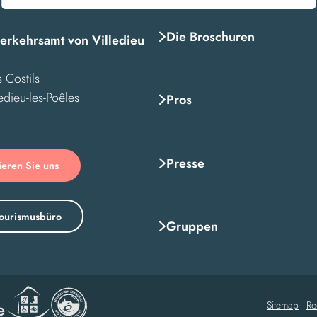
Die Broschuren
rkehrsamt von Villedieu
 Costils
edieu-les-Poêles
Pros
Presse
ieren Sie uns
ourismusbüro
Gruppen
Sitemap
-
Re