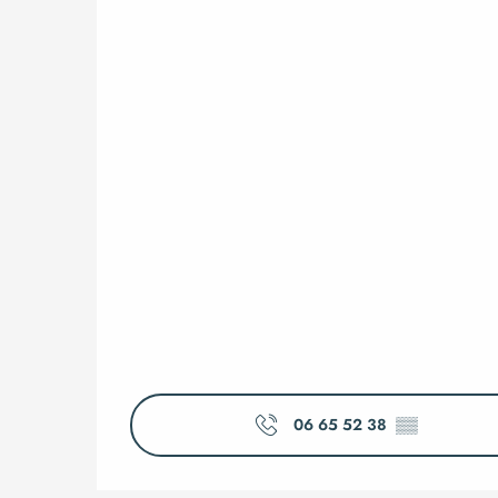
06 65 52 38
▒▒