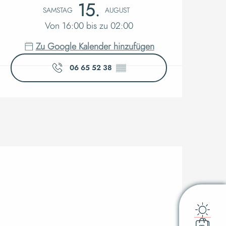
Öffnungsz
15.
SAMSTAG
AUGUST
Von 16:00 bis zu 02:00
Zu Google Kalender hinzufügen
06 65 52 38
▒▒