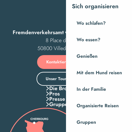
Sich organisieren
Wo schlafen?
Fremdenverkehrsamt von Villedieu Intercom
8 Place des Costils
Wo essen?
50800 Villedieu-les-Poêles
Genießen
Kontaktieren Sie uns
Mit dem Hund reisen
Unser Tourismusbüro
Die Broschuren
In der Familie
Pros
Presse
Gruppen
Organisierte Reisen
Gruppen