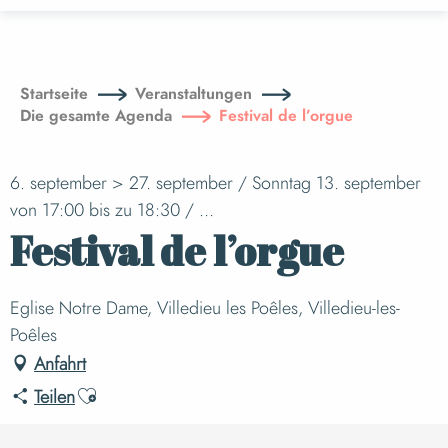
Aller
au
contenu
principal
Startseite
Veranstaltungen
Die gesamte Agenda
Festival de l’orgue
6. september > 27. september / Sonntag 13. september
von 17:00 bis zu 18:30 / ...
Festival de l’orgue
Eglise Notre Dame, Villedieu les Poêles, Villedieu-les-
Poêles
Anfahrt
Ajouter aux favoris
Teilen