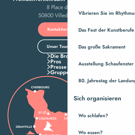
8 Place des Costils
Vibrieren Sie im Rhythmus
50800 Villedieu-les-Poêles
Kontaktieren Sie uns
Das Fest der Kunstberufe
Unser Tourismusbüro
Das große Sakrament
Die Broschuren
Pros
Ausstellung Schaufenste
Presse
Gruppen
80. Jahrestag der Landung
Sich organisieren
Wo schlafen?
Wo essen?