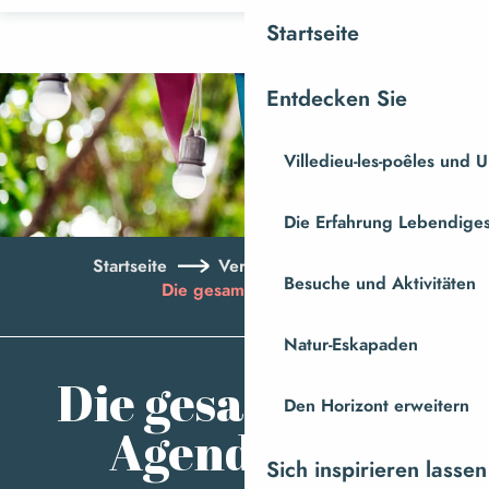
Aller
Startseite
au
contenu
Entdecken Sie
principal
Villedieu-les-poêles und
Die Erfahrung Lebendiges
Startseite
Veranstaltungen
Besuche und Aktivitäten
Die gesamte Agenda
Natur-Eskapaden
Aj
Die gesamte
Den Horizont erweitern
Agenda
Sich inspirieren lassen