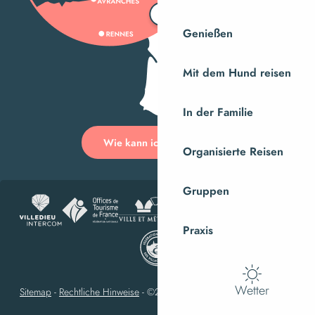
Genießen
Mit dem Hund reisen
In der Familie
Wie kann ich kommen?
Organisierte Reisen
Gruppen
Praxis
Wetter
Sitemap
-
Rechtliche Hinweise
-
©2023 Villedieu-les-Poêles Intercom