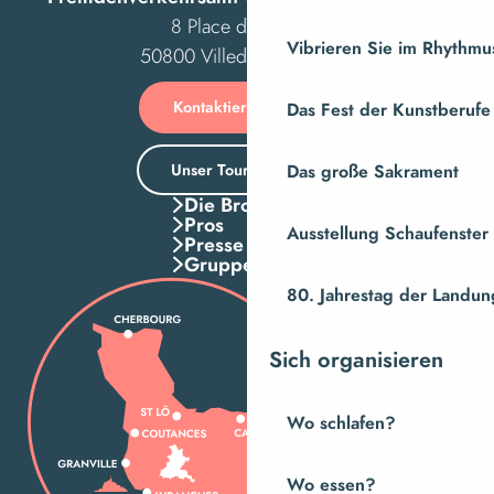
8 Place des Costils
Vibrieren Sie im Rhythmus
50800 Villedieu-les-Poêles
Kontaktieren Sie uns
Das Fest der Kunstberufe
Unser Tourismusbüro
Das große Sakrament
Die Broschuren
Pros
Ausstellung Schaufenste
Presse
Gruppen
80. Jahrestag der Landung
Sich organisieren
Wo schlafen?
Wo essen?