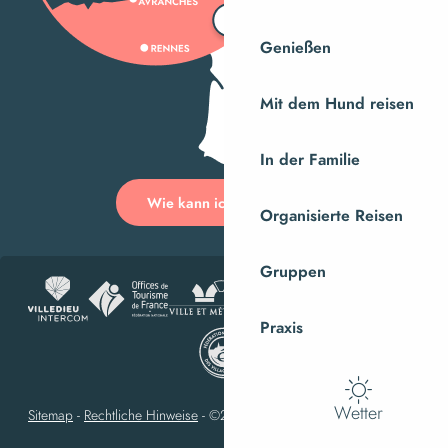
Genießen
Mit dem Hund reisen
In der Familie
Wie kann ich kommen?
Organisierte Reisen
Gruppen
Praxis
Wetter
Sitemap
-
Rechtliche Hinweise
-
©2023 Villedieu-les-Poêles Intercom