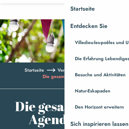
Aller
Startseite
au
contenu
Entdecken Sie
principal
Villedieu-les-poêles und
Die Erfahrung Lebendiges
Startseite
Veranstaltungen
Besuche und Aktivitäten
Die gesamte Agenda
Natur-Eskapaden
Aj
Die gesamte
Den Horizont erweitern
Agenda
Sich inspirieren lassen