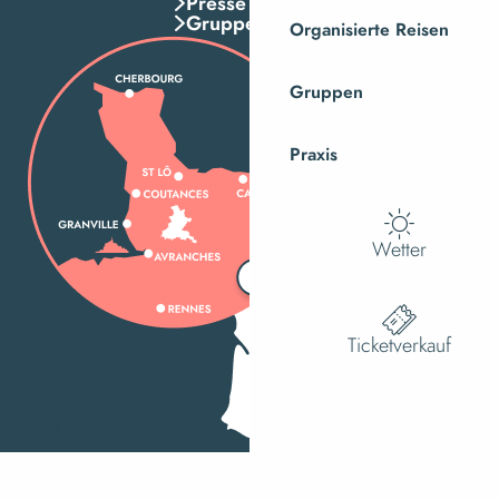
Presse
Gruppen
Organisierte Reisen
Gruppen
Praxis
Wetter
Ticketverkauf
MENÜ
Suche
Ac
Voir les f
Wie kann ich kommen?