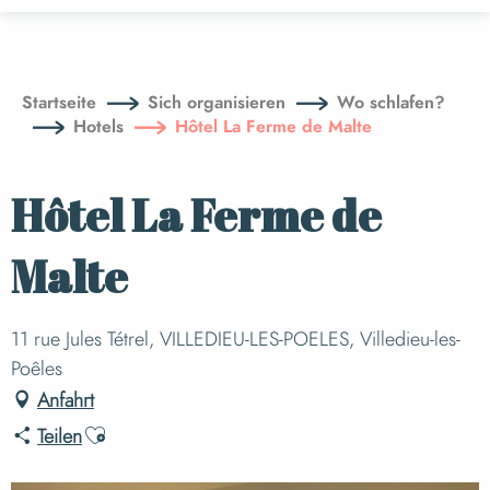
Aller
au
contenu
principal
Startseite
Sich organisieren
Wo schlafen?
Hotels
Hôtel La Ferme de Malte
Hôtel La Ferme de
Malte
11 rue Jules Tétrel, VILLEDIEU-LES-POELES, Villedieu-les-
Poêles
Anfahrt
Ajouter aux favoris
Teilen