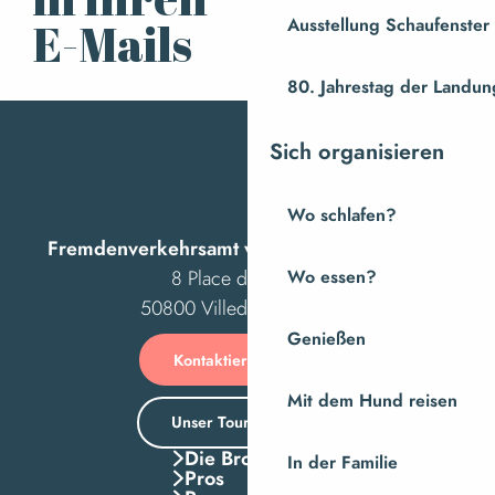
anmelden
Ausstellung Schaufenste
E-Mails
80. Jahrestag der Landung
Sich organisieren
Wo schlafen?
Fremdenverkehrsamt von Villedieu Intercom
8 Place des Costils
Wo essen?
50800 Villedieu-les-Poêles
Genießen
Kontaktieren Sie uns
Mit dem Hund reisen
Unser Tourismusbüro
Die Broschuren
In der Familie
Pros