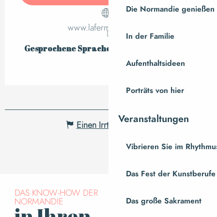
Die Normandie genießen
www.lafermedemalte.fr
In der Familie
Gesprochene Sprachen
Gesprochene Sprachen
Aufenthaltsideen
Porträts von hier
Veranstaltungen
Einen Irrtum angeben
Vibrieren Sie im Rhythmus
Das Fest der Kunstberufe
DAS KNOW-HOW DER
NORMANDIE
Das große Sakrament
in Ihren
Für den Newsletter