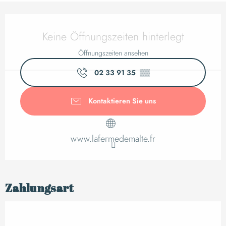
Öffnungszeiten & K
Keine Öffnungszeiten hinterlegt
Öffnungszeiten ansehen
02 33 91 35
▒▒
Kontaktieren Sie uns
www.lafermedemalte.fr
Zahlungsart