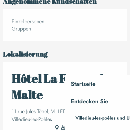
Angenommene Kundschaften
Einzelpersonen
Gruppen
Lokalisierung
Hôtel La Ferme de
Startseite
Malte
Entdecken Sie
11 rue Jules Tétrel, VILLEDIEU-LES-POELES,
Villedieu-les-poêles und
Villedieu-les-Poêles
Anfahrt