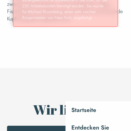
außergewöhnliche Badewanne in die USA, für die
zweistöckige Boutique, in der Armbänder, Töpfe,
250 Arbeitsstunden benötigt wurden. Sie wurde
Fischtöpfe, Cannelé-Formen und andere schimmernde
für Michael Bloomberg, einen sehr reichen
Bürgermeister von New York, angefertigt.
Kupferobjekte ausgestellt sind.
Wir lieben
Startseite
Entdecken Sie