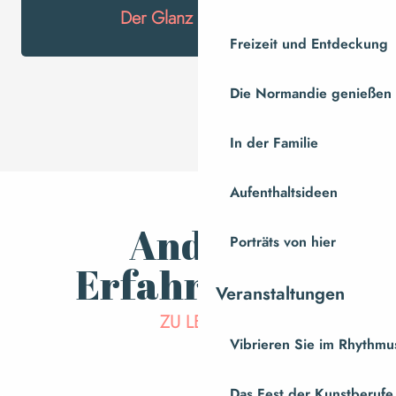
Der Glanz von Kupfer
Freizeit und Entdeckung
Die Normandie genießen
In der Familie
Aufenthaltsideen
Andere
Porträts von hier
Erfahrungen
Veranstaltungen
Wir nehmen Sie mit… besuchen
ZU LEBEN
Vibrieren Sie im Rhythmus
Sie Mauviel 1830
Das Fest der Kunstberufe