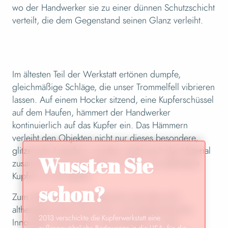
wo der Handwerker sie zu einer dünnen Schutzschicht
verteilt, die dem Gegenstand seinen Glanz verleiht.
Im ältesten Teil der Werkstatt ertönen dumpfe,
gleichmäßige Schläge, die unser Trommelfell vibrieren
lassen. Auf einem Hocker sitzend, eine Kupferschüssel
auf dem Haufen, hämmert der Handwerker
kontinuierlich auf das Kupfer ein. Das Hämmern
verleiht den Objekten nicht nur dieses besondere,
glitzernde Aussehen, sondern zieht auch das Material
Wussten Sie
zusammen und macht das von Natur aus dehnbare
Kupfer so viel stabiler.
schon?
Zum Abschluss dieses Besuchs, bei dem sich
althergebrachtes Know-how und zeitgenössische
2013 verschickte die Kupferwerkstatt eine
Innovation vermischen, durchstreifen wir die