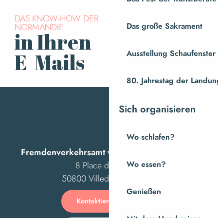
DAS KNOW-HOW DER
NORMANDIE
Das große Sakrament
in Ihren
Für den Newsletter
anmelden
Ausstellung Schaufenste
E-Mails
80. Jahrestag der Landung
Sich organisieren
Wo schlafen?
Fremdenverkehrsamt von Villedieu Intercom
8 Place des Costils
Wo essen?
50800 Villedieu-les-Poêles
Genießen
Kontaktieren Sie uns