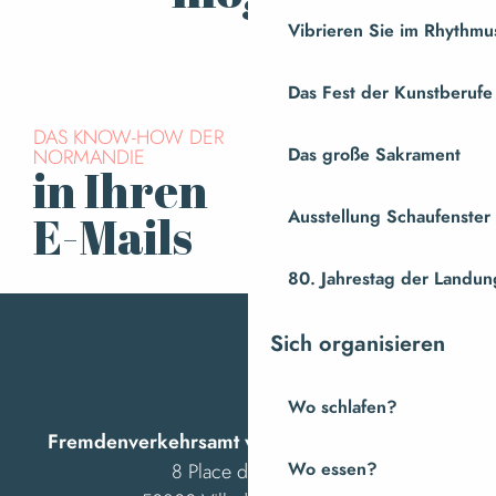
Vibrieren Sie im Rhythmus
Entdecken Sie
Das Fest der Kunstberufe
DAS KNOW-HOW DER
NORMANDIE
Das große Sakrament
in Ihren
Für den Newsletter
anmelden
Ausstellung Schaufenste
E-Mails
80. Jahrestag der Landung
Sich organisieren
Wo schlafen?
Fremdenverkehrsamt von Villedieu Intercom
8 Place des Costils
Wo essen?