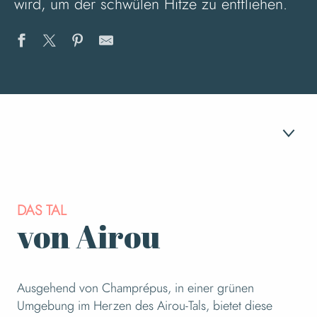
wird, um der schwülen Hitze zu entfliehen.
1
Das Tal des Airou
DAS TAL
von Airou
2
Der Schmetterling am Wasser
Ausgehend von Champrépus, in einer grünen
Umgebung im Herzen des Airou-Tals, bietet diese