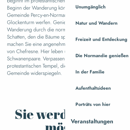
beginnt im protestantischen Dorf Le Chefresne. Zu
Unumgänglich
Beginn der Wanderung können Sie einen Blick auf die
Gemeinde Percy-en-Normandie und ihren
Glockenturm werfen. Genießen Sie auf Ihrer
Natur und Wandern
Wanderung durch die normannische Bocage den
Schatten, den die Bäume spenden.
Freizeit und Entdeckung
machen Sie eine angenehme Pause am Ufer des Teichs
von Chefresne. Hier leben unter anderem einige
Die Normandie genießen
Schwanenpaare. Verpassen Sie nicht die
protestantischen Tempel, die die Vergangenheit dieser
In der Familie
Gemeinde widerspiegeln.
Aufenthaltsideen
Porträts von hier
Sie werden auch
Veranstaltungen
mögen