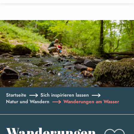
Aller
au
contenu
principal
Startseite
Sich inspirieren lassen
Natur und Wandern
Wanderungen am Wasser
Wanderungen