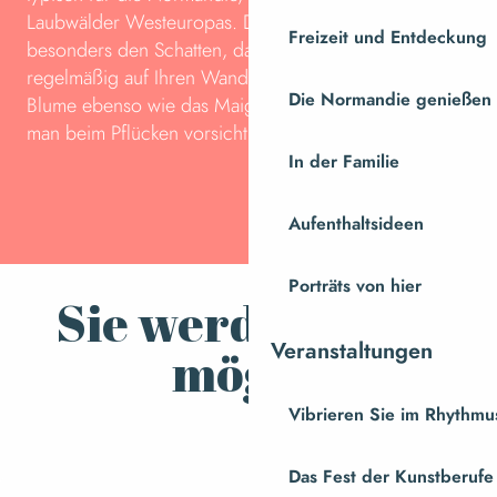
Laubwälder Westeuropas. Die Waldhyazinthe liebt
Freizeit und Entdeckung
besonders den Schatten, daher werden Sie sie
regelmäßig auf Ihren Wanderungen finden. Da diese
Die Normandie genießen
Blume ebenso wie das Maiglöckchen giftig ist, sollte
man beim Pflücken vorsichtig und sparsam sein.
In der Familie
Aufenthaltsideen
Porträts von hier
Sie werden auch
Veranstaltungen
mögen
Vibrieren Sie im Rhythmus
Wanderungen am Wasser
Das Fest der Kunstberufe