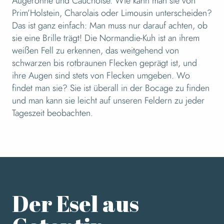
5
Der Apfelbaum
Augeronne und Cauchoise. Wie kann man sie von
Prim’Holstein, Charolais oder Limousin unterscheiden?
Das ist ganz einfach: Man muss nur darauf achten, ob
6
sie eine Brille trägt! Die Normandie-Kuh ist an ihrem
Die Waldhyazinthe
weißen Fell zu erkennen, das weitgehend von
schwarzen bis rotbraunen Flecken geprägt ist, und
ihre Augen sind stets von Flecken umgeben. Wo
findet man sie? Sie ist überall in der Bocage zu finden
und man kann sie leicht auf unseren Feldern zu jeder
Tageszeit beobachten.
Der Esel aus