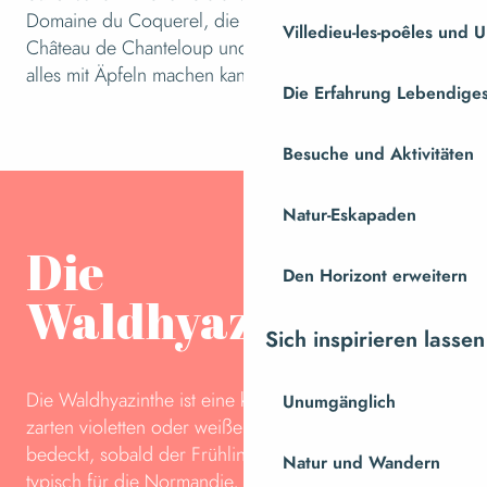
Domaine du Coquerel, die Cidrerie Mette oder das
Villedieu-les-poêles und
Château de Chanteloup und entdecken Sie, was man
alles mit Äpfeln machen kann!
Die Erfahrung Lebendiges
Besuche und Aktivitäten
Natur-Eskapaden
Die
Den Horizont erweitern
Waldhyazinthe
Sich inspirieren lassen
Die Waldhyazinthe ist eine kleine Blume mit einer
Unumgänglich
zarten violetten oder weißen Farbe, die das Unterholz
bedeckt, sobald der Frühling kommt. Sie ist nicht
Natur und Wandern
typisch für die Normandie, sondern für die