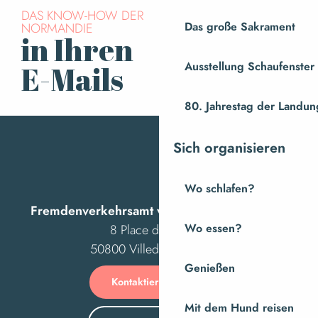
DAS KNOW-HOW DER
NORMANDIE
Das große Sakrament
in Ihren
Für den Newsletter
anmelden
Ausstellung Schaufenste
E-Mails
80. Jahrestag der Landung
Sich organisieren
Wo schlafen?
Fremdenverkehrsamt von Villedieu Intercom
8 Place des Costils
Wo essen?
50800 Villedieu-les-Poêles
Genießen
Kontaktieren Sie uns
Mit dem Hund reisen