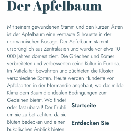
Der Apfelbaum
Mit seinem gewundenen Stamm und den kurzen Ästen
ist der Apfelbaum eine vertraute Silhouette in der
normannischen Bocage. Der Apfelbaum stammt
ursprünglich aus Zentralasien und wurde vor etwa 10
000 Jahren domestiziert. Die Griechen und Römer
verbreiteten und verbesserten seine Kultur in Europa.
Im Mittelalter bewahrten und züchteten die Klöster
verschiedene Sorten. Heute werden Hunderte von
Apfelsorten in der Normandie angebaut, wo das milde
Klima dem Baum die idealen Bedingungen zum
Gedeihen bietet. Wo findet man Apfelbäume? Überall
Startseite
oder fast überall! Der Frühling ist die beste Jahreszeit,
um sie zu betrachten, da sie sich mit kleinen weißen
Blüten bedecken und einen wunderschönen,
Entdecken Sie
bukolischen Anblick bieten. Besuchen Sie die