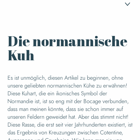
1
Die normannische
Die normannische Kuh
Kuh
2
Der Esel von Cotentin
Es ist unmöglich, diesen Artikel zu beginnen, ohne
unsere geliebten normannischen Kühe zu erwähnen!
3
Das Schwein von Bayeux
Diese Kuhart, die ein ikonisches Symbol der
Normandie ist, ist so eng mit der Bocage verbunden,
dass man meinen könnte, dass sie schon immer auf
4
Die dunkle Biene
unseren Feldern geweidet hat. Aber das stimmt nicht!
Diese Rasse, die erst seit vier Jahrhunderten existiert, ist
das Ergebnis von Kreuzungen zwischen Cotentine,