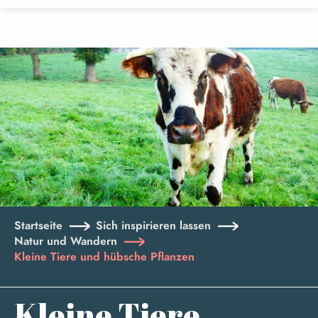
Aller
au
contenu
principal
Startseite
Sich inspirieren lassen
Natur und Wandern
Kleine Tiere und hübsche Pflanzen
Kleine Tiere