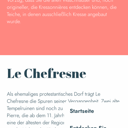
origineller, die Kressonnières entdecken können, die
Teiche, in denen ausschließlich Kresse angebaut
wurde.
Le Chefresne
Als ehemaliges protestantisches Dorf trägt Le
Chefresne die Spuren seiner Vergangenheit. Zwei alte
Tempelruinen sind noch zu sehen. Die Kirche Saint-
Startseite
Pierre, die ab dem 11. Jahrhundert erbaut wurde, ist
eine der ältesten der Region. Jahrhundert errichtet