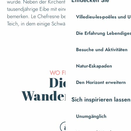
Entdecken Sie
wurde. Neben der Kirchentür werden Sie eine
tausendjährige Eibe mit einem völlig hohlen Stamm
bemerken. Le Chefresne beherbergt außerdem einen
Villedieu-les-poêles und
Teich, in dem einige Schwäne leben.
Die Erfahrung Lebendiges
Besuche und Aktivitäten
Natur-Eskapaden
WO FINDEN
Diese
Den Horizont erweitern
Wanderwege?
Sich inspirieren lassen
Unumgänglich