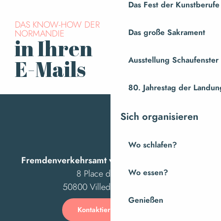
Das Fest der Kunstberufe
DAS KNOW-HOW DER
NORMANDIE
Das große Sakrament
in Ihren
Für den Newsletter
anmelden
Ausstellung Schaufenste
E-Mails
80. Jahrestag der Landung
Sich organisieren
Wo schlafen?
Fremdenverkehrsamt von Villedieu Intercom
8 Place des Costils
Wo essen?
50800 Villedieu-les-Poêles
Genießen
Kontaktieren Sie uns