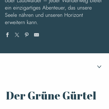
oder Laubwälder – jeder Wanderweg bietet
ein einzigartiges Abenteuer, das unsere
Seele nähren und unseren Horizont
erweitern kann.
1
Der Grüne Gürtel
Der Grüne Gürtel