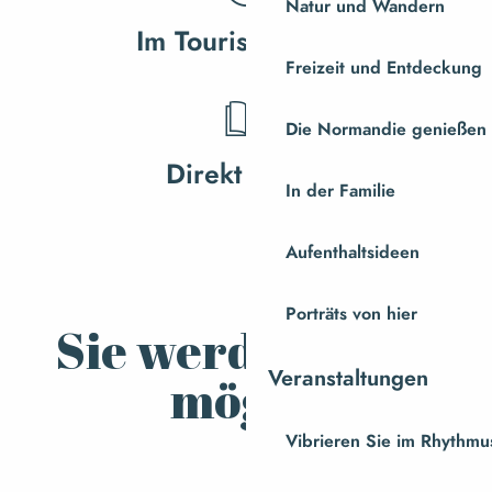
Natur und Wandern
Im Tourismusbüro
Freizeit und Entdeckung
Die Normandie genießen
Direkt online
In der Familie
Aufenthaltsideen
Porträts von hier
Sie werden auch
Veranstaltungen
mögen
Vibrieren Sie im Rhythmus
Natur-Eskapaden