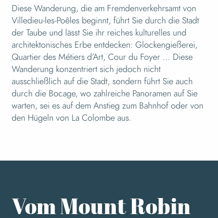
2
Vom Mont Robin zum Mesnil Céron
Diese Wanderung, die am Fremdenverkehrsamt von
Villedieu-les-Poêles beginnt, führt Sie durch die Stadt
der Taube und lässt Sie ihr reiches kulturelles und
3
architektonisches Erbe entdecken: Glockengießerei,
Das Tal des Airou
Quartier des Métiers d’Art, Cour du Foyer … Diese
Wanderung konzentriert sich jedoch nicht
ausschließlich auf die Stadt, sondern führt Sie auch
4
Die Rennstrecke von Pont Cey
durch die Bocage, wo zahlreiche Panoramen auf Sie
warten, sei es auf dem Anstieg zum Bahnhof oder von
den Hügeln von La Colombe aus.
5
Die Wege Kretas
6
Der Schmetterling am Wasser
Vom Mount Robin
7
Le Chefresne