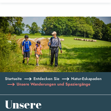
Aller
au
contenu
principal
Startseite
Entdecken Sie
Natur-Eskapaden
Unsere Wanderungen und Spaziergänge
Unsere