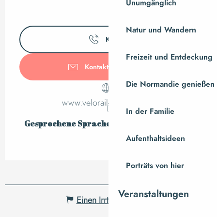
Unumgänglich
Natur und Wandern
Kontakt
Freizeit und Entdeckung
Kontaktieren Sie uns
Die Normandie genießen
www.velorail-normandie.fr
In der Familie
Gesprochene Sprachen
Gesprochene Sprachen
Aufenthaltsideen
Porträts von hier
Veranstaltungen
Einen Irrtum angeben