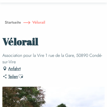
Aller
au
contenu
principal
Startseite
Vélorail
Vélorail
Association pour la Vire 1 rue de la Gare, 50890 Condé-
sur-Vire
Anfahrt
Ajouter aux favoris
Teilen