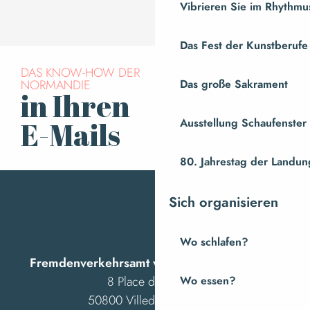
Vibrieren Sie im Rhythmus
Das Fest der Kunstberufe
DAS KNOW-HOW DER
NORMANDIE
Das große Sakrament
in Ihren
Für den Newsletter
anmelden
Ausstellung Schaufenste
E-Mails
80. Jahrestag der Landung
Sich organisieren
Wo schlafen?
Fremdenverkehrsamt von Villedieu Intercom
8 Place des Costils
Wo essen?
50800 Villedieu-les-Poêles