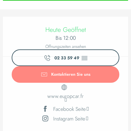
Öffnungszeiten & K
Heute Geöffnet
Bis 12:00
Öffnungszeiten ansehen
02 33 59 49
▒▒
Kontaktieren Sie uns
www.europcar.fr
Facebook Seite
Instagram Seite