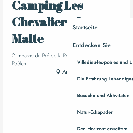
Camping Les
Chevaliers de
Startseite
Malte
Entdecken Sie
2 impasse du Pré de la Rose, 50800 Villedieu-les-
Villedieu-les-poêles und
Poêles
Anfahrt
Die Erfahrung Lebendiges
Besuche und Aktivitäten
Natur-Eskapaden
Den Horizont erweitern