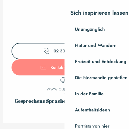
Sich inspirieren lassen
Unumgänglich
Natur und Wandern
02 33 59 49
▒▒
Freizeit und Entdeckung
Kontaktieren Sie uns
Die Normandie genießen
www.europcar.fr
In der Familie
Gesprochene Sprachen
Gesprochene Sprachen
Aufenthaltsideen
Porträts von hier