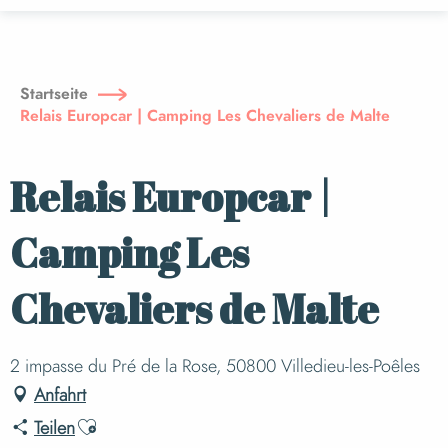
Aller
au
contenu
principal
Startseite
Relais Europcar | Camping Les Chevaliers de Malte
Relais Europcar |
Camping Les
Chevaliers de Malte
2 impasse du Pré de la Rose, 50800 Villedieu-les-Poêles
Anfahrt
Ajouter aux favoris
Teilen