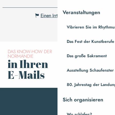
Veranstaltungen
Einen Irrtum angeben
Vibrieren Sie im Rhythmus
Das Fest der Kunstberufe
DAS KNOW-HOW DER
NORMANDIE
Das große Sakrament
in Ihren
Für den Newsletter
anmelden
Ausstellung Schaufenste
E-Mails
80. Jahrestag der Landung
Sich organisieren
Wo schlafen?