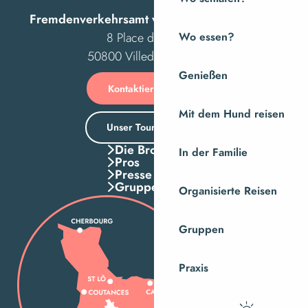
Fremdenverkehrsamt von Villedieu Intercom
8 Place des Costils
Wo essen?
50800 Villedieu-les-Poêles
Genießen
Kontaktieren Sie uns
Mit dem Hund reisen
Unser Tourismusbüro
Die Broschuren
In der Familie
Pros
Presse
Gruppen
Organisierte Reisen
Gruppen
Praxis