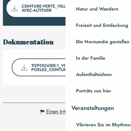
Dokumentation
CEINTURE-VERTE_VILLEDIEU_TRACE-GPX-
Mit GP
Natur und Wandern
AVEC-ALTITUDE
Freizeit und Entdeckung
Dokumentation
Die Normandie genießen
In der Familie
TOPOGUIDE-1_VILLEDIEU-LES-
POELES_CEINTURE-VERTE...
Aufenthaltsideen
Porträts von hier
Veranstaltungen
Einen Irrtum angeben
Vibrieren Sie im Rhythmus