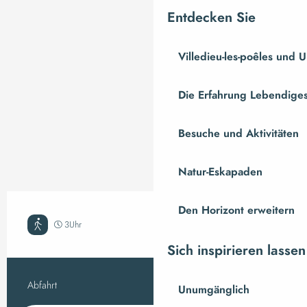
Entdecken Sie
Villedieu-les-poêles und
Die Erfahrung Lebendiges
Besuche und Aktivitäten
Natur-Eskapaden
Den Horizont erweitern
3Uhr
Mittel
Sich inspirieren lassen
Abfahrt
Villedieu-les-Poêles
Praktische Inform
Unumgänglich