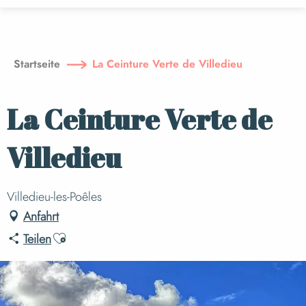
Aller
au
contenu
principal
Startseite
La Ceinture Verte de Villedieu
La Ceinture Verte de
Villedieu
Villedieu-les-Poêles
Anfahrt
Ajouter aux favoris
Teilen