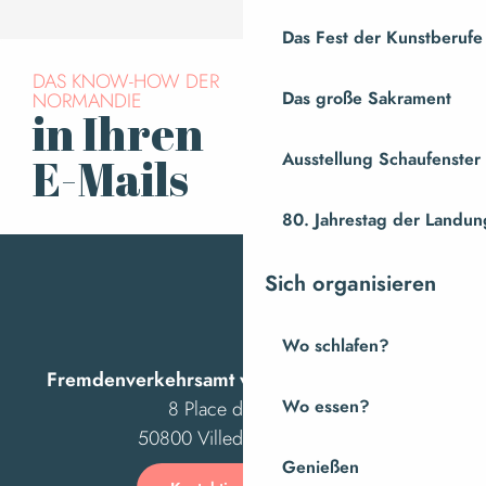
Das Fest der Kunstberufe
DAS KNOW-HOW DER
NORMANDIE
Das große Sakrament
in Ihren
Für den Newsletter
anmelden
Ausstellung Schaufenste
E-Mails
80. Jahrestag der Landung
Sich organisieren
Wo schlafen?
Fremdenverkehrsamt von Villedieu Intercom
8 Place des Costils
Wo essen?
50800 Villedieu-les-Poêles
Genießen