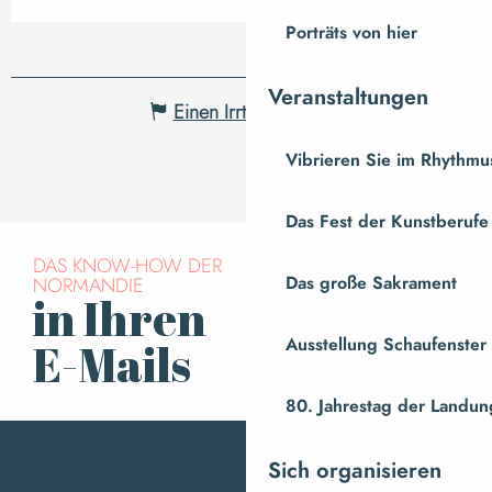
Porträts von hier
Veranstaltungen
Einen Irrtum angeben
Vibrieren Sie im Rhythmus
Das Fest der Kunstberufe
DAS KNOW-HOW DER
Das große Sakrament
NORMANDIE
in Ihren
Für den Newsletter
anmelden
Ausstellung Schaufenste
E-Mails
80. Jahrestag der Landung
Sich organisieren