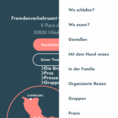
Wo schlafen?
Fremdenverkehrsamt von Villedieu Intercom
Wo essen?
8 Place des Costils
50800 Villedieu-les-Poêles
Genießen
Kontaktieren Sie uns
Mit dem Hund reisen
Unser Tourismusbüro
Die Broschuren
In der Familie
Pros
Presse
Gruppen
Organisierte Reisen
Gruppen
Praxis