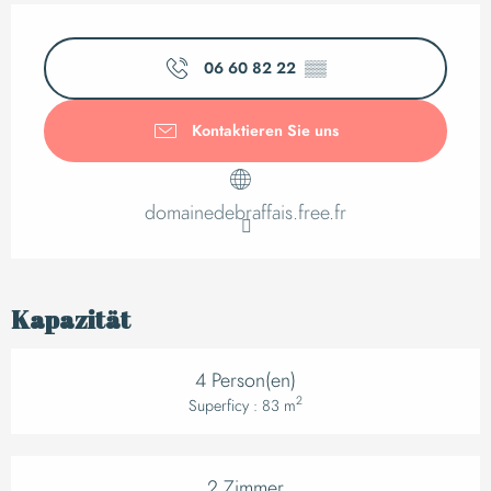
Öffnungszeiten & K
06 60 82 22
▒▒
Kontaktieren Sie uns
domainedebraffais.free.fr
Kapazität
4 Person(en)
2
Superficy : 83 m
2 Zimmer