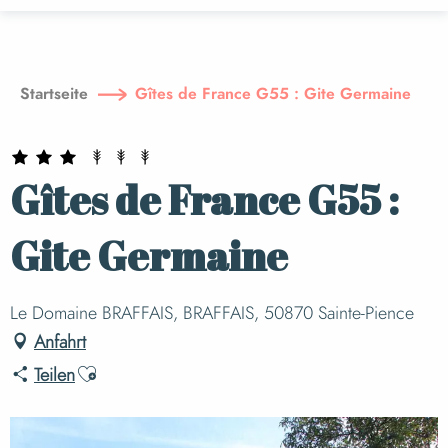
Aller
au
contenu
principal
Startseite
Gîtes de France G55 : Gite Germaine
Gîtes de France G55 :
Gite Germaine
Le Domaine BRAFFAIS, BRAFFAIS, 50870 Sainte-Pience
Anfahrt
Ajouter aux favoris
Teilen