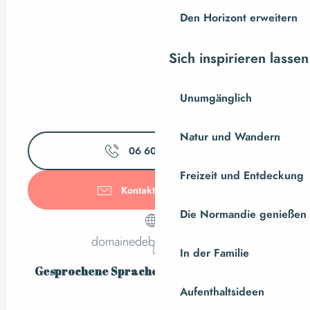
Den Horizont erweitern
Sich inspirieren lassen
Unumgänglich
Natur und Wandern
06 60 82 22
▒▒
Freizeit und Entdeckung
Kontaktieren Sie uns
Die Normandie genießen
domainedebraffais.free.fr
In der Familie
Gesprochene Sprachen
Gesprochene Sprachen
Aufenthaltsideen