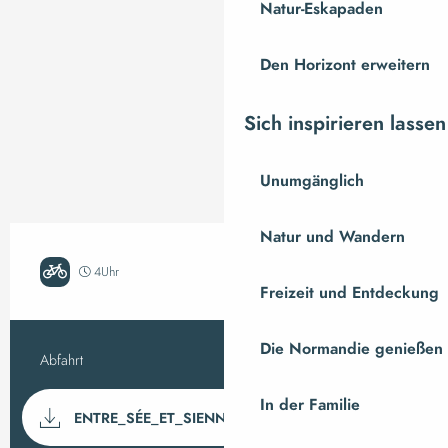
Natur-Eskapaden
Den Horizont erweitern
Sich inspirieren lassen
Unumgänglich
Natur und Wandern
4Uhr
Herausfordernd
Freizeit und Entdeckung
Die Normandie genießen
Abfahrt
Saint-Pois
Praktische Inform
Dokumentation
In der Familie
Mit GP
ENTRE_SÉE_ET_SIENNE