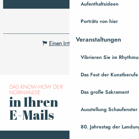
Aufenthaltsideen
Porträts von hier
Veranstaltungen
Einen Irrtum angeben
Vibrieren Sie im Rhythmus
Das Fest der Kunstberufe
DAS KNOW-HOW DER
NORMANDIE
Das große Sakrament
in Ihren
Für den Newsletter
anmelden
Ausstellung Schaufenste
E-Mails
80. Jahrestag der Landung