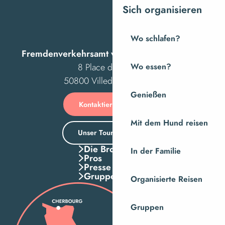
Sich organisieren
Wo schlafen?
Fremdenverkehrsamt von Villedieu Intercom
8 Place des Costils
Wo essen?
50800 Villedieu-les-Poêles
Genießen
Kontaktieren Sie uns
Mit dem Hund reisen
Unser Tourismusbüro
Die Broschuren
In der Familie
Pros
Presse
Gruppen
Organisierte Reisen
Gruppen