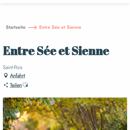
Aller
au
contenu
principal
Startseite
Entre Sée et Sienne
Entre Sée et Sienne
Saint-Pois
Anfahrt
Ajouter aux favoris
Teilen