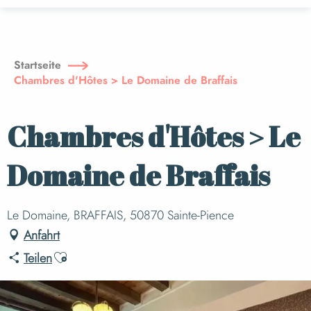
Aller
au
contenu
principal
Startseite
Chambres d'Hôtes > Le Domaine de Braffais
Chambres d'Hôtes > Le
Domaine de Braffais
Le Domaine, BRAFFAIS, 50870 Sainte-Pience
Anfahrt
Ajouter aux favoris
Teilen