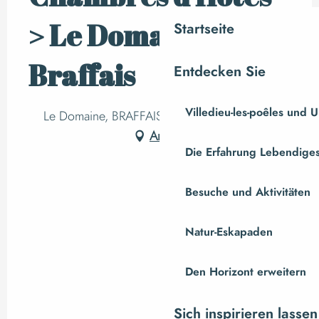
> Le Domaine de
Startseite
Braffais
Entdecken Sie
Villedieu-les-poêles und
Le Domaine, BRAFFAIS, 50870 Sainte-Pience
Anfahrt
Die Erfahrung Lebendiges
Besuche und Aktivitäten
Natur-Eskapaden
Den Horizont erweitern
Sich inspirieren lassen