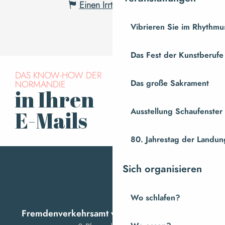
Einen Irrtum angeben
Vibrieren Sie im Rhythmus
Das Fest der Kunstberufe
DAS KNOW-HOW DER
Das große Sakrament
NORMANDIE
in Ihren
Für den Newsletter
anmelden
Ausstellung Schaufenste
E-Mails
80. Jahrestag der Landung
Sich organisieren
Wo schlafen?
Fremdenverkehrsamt von Villedieu Intercom