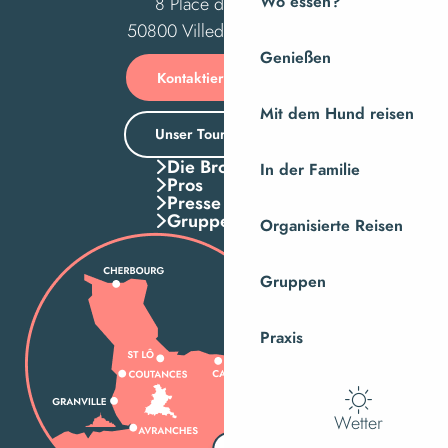
Wo essen?
8 Place des Costils
50800 Villedieu-les-Poêles
Genießen
Kontaktieren Sie uns
Mit dem Hund reisen
Unser Tourismusbüro
Die Broschuren
In der Familie
Pros
Presse
Gruppen
Organisierte Reisen
Gruppen
Praxis
Wetter