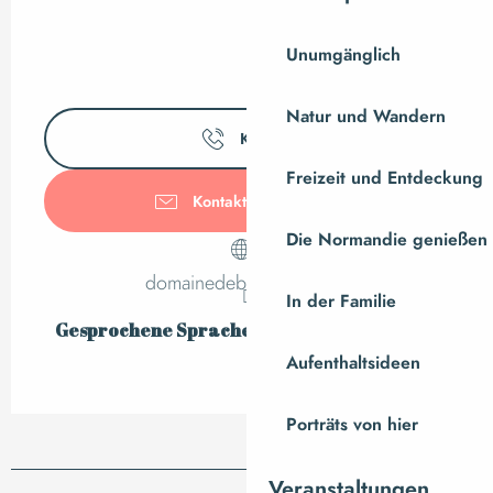
Unumgänglich
Natur und Wandern
Kontakt
Freizeit und Entdeckung
Kontaktieren Sie uns
Die Normandie genießen
domainedebraffais.free.fr
In der Familie
Gesprochene Sprachen
Gesprochene Sprachen
Aufenthaltsideen
Porträts von hier
Veranstaltungen