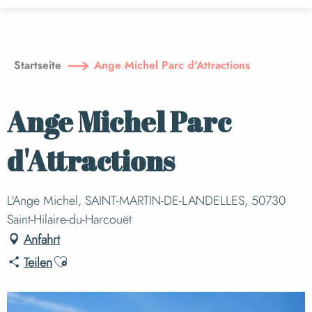
Aller
au
contenu
principal
Startseite
Ange Michel Parc d'Attractions
Ange Michel Parc
d'Attractions
L'Ange Michel, SAINT-MARTIN-DE-LANDELLES, 50730
Saint-Hilaire-du-Harcouët
Anfahrt
Ajouter aux favoris
Teilen