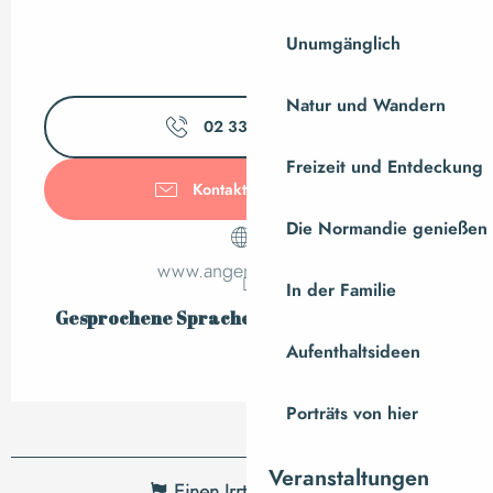
Unumgänglich
Natur und Wandern
02 33 49 04
▒▒
Freizeit und Entdeckung
Kontaktieren Sie uns
Die Normandie genießen
www.angemichel.com
In der Familie
Gesprochene Sprachen
Gesprochene Sprachen
Aufenthaltsideen
Porträts von hier
Veranstaltungen
Einen Irrtum angeben