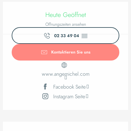
Öffnungszeiten & K
Heute Geöffnet
Öffnungszeiten ansehen
02 33 49 04
▒▒
Kontaktieren Sie uns
www.angemichel.com
Facebook Seite
Instagram Seite
Leistungensmöglich