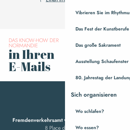
Vibrieren Sie im Rhythmus
Das Fest der Kunstberufe
DAS KNOW-HOW DER
NORMANDIE
Das große Sakrament
in Ihren
Für den Newsletter
anmelden
Ausstellung Schaufenste
E-Mails
80. Jahrestag der Landung
Sich organisieren
Wo schlafen?
Fremdenverkehrsamt von Villedieu Intercom
8 Place des Costils
Wo essen?