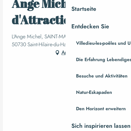
Ange Michel Parc
Startseite
d'Attractions
Entdecken Sie
L'Ange Michel, SAINT-MARTIN-DE-LANDELLES,
Villedieu-les-poêles und
50730 Saint-Hilaire-du-Harcouët
Anfahrt
Die Erfahrung Lebendiges
Besuche und Aktivitäten
Natur-Eskapaden
Den Horizont erweitern
Sich inspirieren lassen