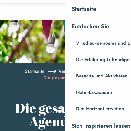
Aller
Startseite
au
contenu
Entdecken Sie
principal
Villedieu-les-poêles und
Die Erfahrung Lebendiges
Startseite
Veranstaltungen
Besuche und Aktivitäten
Die gesamte Agenda
Natur-Eskapaden
Aj
Die gesamte
Den Horizont erweitern
Agenda
Sich inspirieren lassen