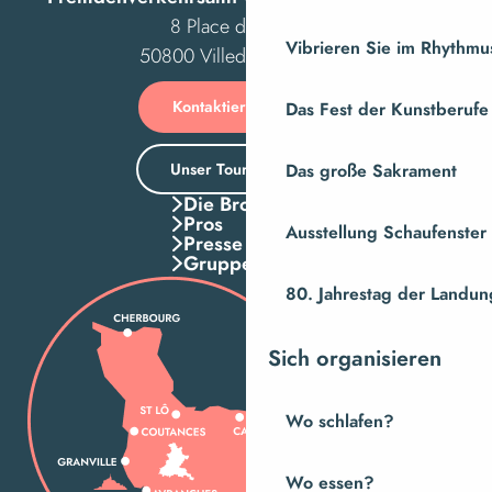
8 Place des Costils
Vibrieren Sie im Rhythmus
50800 Villedieu-les-Poêles
Kontaktieren Sie uns
Das Fest der Kunstberufe
Unser Tourismusbüro
Das große Sakrament
Die Broschuren
Pros
Ausstellung Schaufenste
Presse
Gruppen
80. Jahrestag der Landung
Sich organisieren
Wo schlafen?
Wo essen?