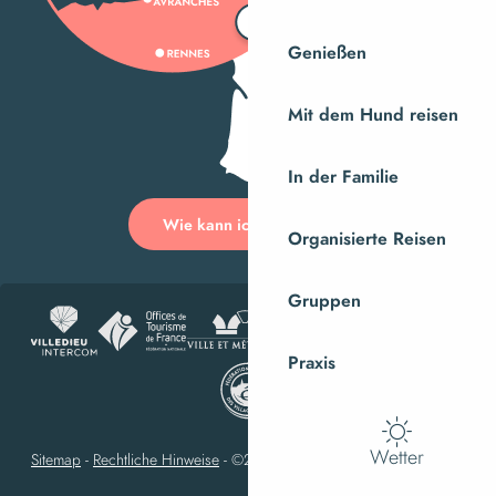
Genießen
Mit dem Hund reisen
In der Familie
Wie kann ich kommen?
Organisierte Reisen
Gruppen
Praxis
Wetter
Sitemap
-
Rechtliche Hinweise
-
©2023 Villedieu-les-Poêles Intercom